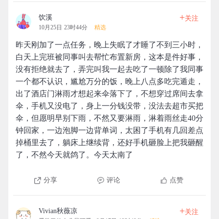
+
饮溪
关注
10月25日 23时44分
精选
昨天刚加了一点任务，晚上失眠了才睡了不到三小时，
白天上完班被同事叫去帮忙布置新房，这本是件好事，
没有拒绝就去了，弄完叫我一起去吃了一顿除了我同事
一个都不认识，尴尬万分的饭，晚上八点多吃完遁走，
出了酒店门淋雨才想起来伞落下了，不想穿过席间去拿
伞，手机又没电了，身上一分钱没带，没法去超市买把
伞，但愿明早别下雨，不然又要淋雨，淋着雨丝走40分
钟回家，一边泡脚一边背单词，太困了手机有几回差点
掉桶里去了，躺床上继续背，还好手机砸脸上把我砸醒
了，不然今天就鸽了。今天太南了
分享
评论
点赞
+
Vivian秋薇凉
关注