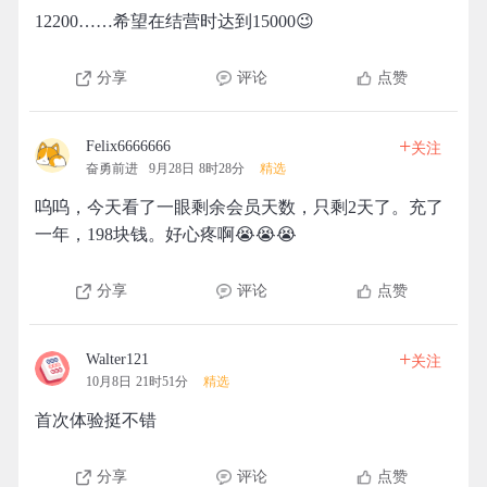
12200……希望在结营时达到15000😉
分享
评论
点赞
+
Felix6666666
关注
奋勇前进
9月28日 8时28分
精选
呜呜，今天看了一眼剩余会员天数，只剩2天了。充了
一年，198块钱。好心疼啊😭😭😭
分享
评论
点赞
+
Walter121
关注
10月8日 21时51分
精选
首次体验挺不错
分享
评论
点赞