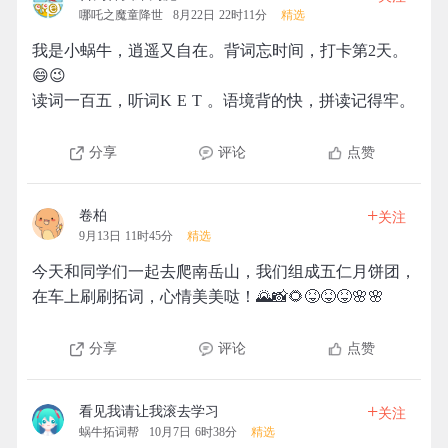
哪吒之魔童降世
8月22日 22时11分
精选
我是小蜗牛，逍遥又自在。背词忘时间，打卡第2天。
😄😉
读词一百五，听词K E T 。语境背的快，拼读记得牢。
分享
评论
点赞
+
卷柏
关注
9月13日 11时45分
精选
今天和同学们一起去爬南岳山，我们组成五仁月饼团，
在车上刷刷拓词，心情美美哒！🌄📸🌻😝😝😝🌸🌸
分享
评论
点赞
+
看见我请让我滚去学习
关注
蜗牛拓词帮
10月7日 6时38分
精选