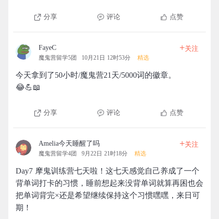
分享
评论
点赞
+
FayeC
关注
魔鬼营留学5团
10月21日 12时53分
精选
今天拿到了50小时/魔鬼营21天/5000词的徽章。
😂💪📖
分享
评论
点赞
+
Amelia今天睡醒了吗
关注
魔鬼营留学4团
9月22日 21时18分
精选
Day7 摩鬼训练营七天啦！这七天感觉自己养成了一个
背单词打卡的习惯，睡前想起来没背单词就算再困也会
把单词背完×还是希望继续保持这个习惯嘿嘿，来日可
期！