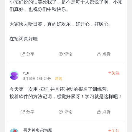
小拓们说的话笑死我了，是不是每个人都说了啊。小拓
们真好，也祝你们中秋快乐。
大家快去听日签，真的好欢乐，好开心，好暖心。
在拓词真好哇
分享
评论
点赞
+
e_o
关注
8月29日 18时24分
精选
今天第一次用 拓词 并且还冲动的报名了训练营。
按着软件的方法记词，感觉好累呀！学习就是这样吧！
分享
评论
点赞
+
吾为神矣弟为魔
关注