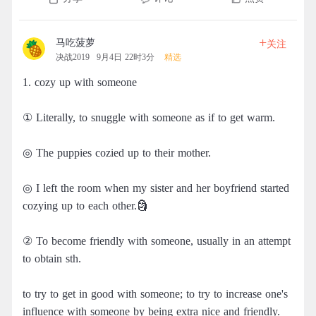
+
马吃菠萝
关注
决战2019
9月4日 22时3分
精选
1. cozy up with someone
① Literally, to snuggle with someone as if to get warm.
◎ The puppies cozied up to their mother.
◎ I left the room when my sister and her boyfriend started
cozying up to each other.🗿
② To become friendly with someone, usually in an attempt
to obtain sth.
to try to get in good with someone; to try to increase one's
influence with someone by being extra nice and friendly.