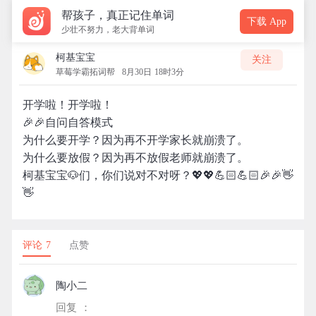
帮孩子，真正记住单词
下载 App
少壮不努力，老大背单词
柯基宝宝
关注
草莓学霸拓词帮
8月30日 18时3分
开学啦！开学啦！
🎉🎉自问自答模式
为什么要开学？因为再不开学家长就崩溃了。
为什么要放假？因为再不放假老师就崩溃了。
柯基宝宝🐶们，你们说对不对呀？💖💖💪🏻💪🏻🎉🎉👋
👋
评论 7
点赞
陶小二
回复 ：