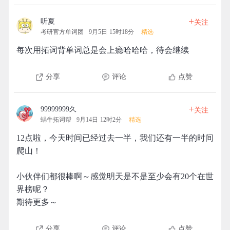
+
听夏
关注
考研官方单词团
9月5日 15时18分
精选
每次用拓词背单词总是会上瘾哈哈哈，待会继续
分享
评论
点赞
+
99999999久
关注
蜗牛拓词帮
9月14日 12时2分
精选
12点啦，今天时间已经过去一半，我们还有一半的时间
爬山！
小伙伴们都很棒啊～感觉明天是不是至少会有20个在世
界榜呢？
期待更多～
分享
评论
点赞