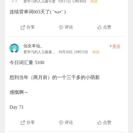
爱学习的人儿最可爱
9月17日 12时48分
精选
连续背单词603天了( ˘•ω•˘ )
分享
评论
点赞
+
仙女本仙_
关注
爱学习的人儿最最最可爱
10月26日 21时15分
精选
今日词汇量 5100
想到当年（两月前）的一个三千多的小萌新
感慨啊～
Day 71
分享
评论
点赞