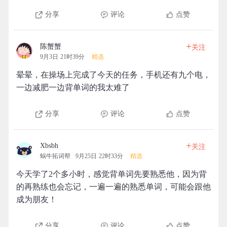
分享
评论
点赞
+
陈蟹蟹
关注
9月3日 21时39分
精选
晕晕，在操场上完成了今天的任务，手机还有九个电，
一边减肥一边背单词的我太难了
分享
评论
点赞
+
Xbsbh
关注
蜗牛拓词帮
9月25日 22时33分
精选
今天学了2个多小时，感觉背单词先要熟悉他，因为背
的再熟练也会忘记，一遍一遍的熟悉单词，可能会跟他
成为朋友！
分享
评论
点赞