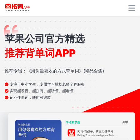
首页
拓词APP的
拓词APP
理论基础/方法论支撑
专属服务
拓词创始人薛淡多年实践倾情力作
拓词薛淡写给您的信
该书由人民邮电出版社出版，被100多位清华北大妈妈们推荐
15年背单词与英语学习实战经验和研究精华
下载
助力每一位家长变身孩子英语学习的超级导师。
关于我们