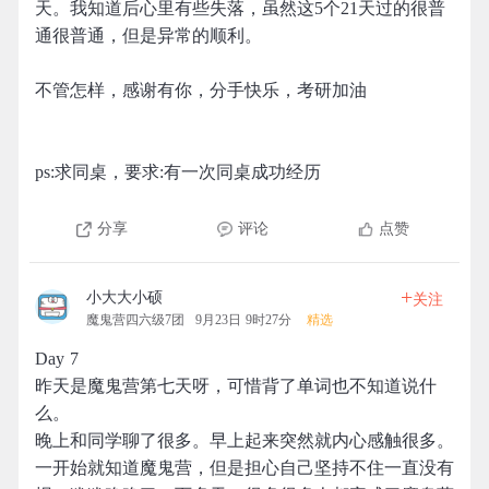
天。我知道后心里有些失落，虽然这5个21天过的很普
通很普通，但是异常的顺利。
不管怎样，感谢有你，分手快乐，考研加油
ps:求同桌，要求:有一次同桌成功经历
分享
评论
点赞
+
小大大小硕
关注
魔鬼营四六级7团
9月23日 9时27分
精选
Day 7
昨天是魔鬼营第七天呀，可惜背了单词也不知道说什
么。
晚上和同学聊了很多。早上起来突然就内心感触很多。
一开始就知道魔鬼营，但是担心自己坚持不住一直没有