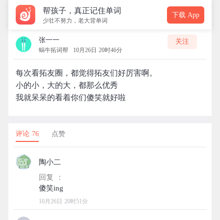
帮孩子，真正记住单词
下载 App
少壮不努力，老大背单词
张一一
关注
蜗牛拓词帮
10月26日 20时46分
每次看拓友圈，都觉得拓友们好厉害啊。
小的小，大的大，都那么优秀
我就呆呆的看着你们傻笑就好啦
评论 76
点赞
陶小二
回复 ：
10月26日 20时51分