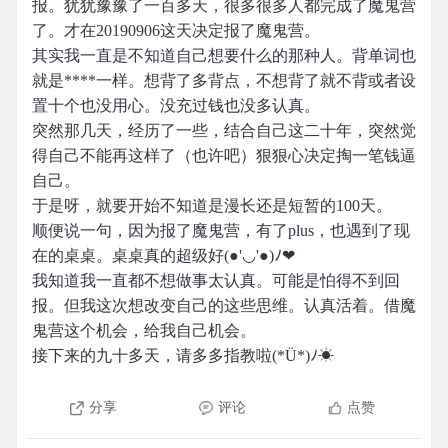
报。犹犹豫豫了一百多天，很多很多人都完成了魔鬼营
了。才在20190906这天决定报了魔鬼营。
其实我一直是不知道自己想要什么的那种人。背单词也
就是****一样。想背了多背点，不想背了就不背或者设
置十个也没用心。没充过钱也没多认真。
突然那几天，经历了一些，结合自己这二十年，突然觉
得自己不能再这样了（也许吧）狠狠心决定掏一笔钱逼
自己。
于是呀，就要开始不知道是漫长还是短暂的100天。
顺便说一句，因为报了魔鬼营，有了plus，也遇到了现
在的桌桌。桌桌真的超级好(●'◡'●)ﾉ❤
我知道我一直都不想做事太认真。可能是怕得不到回
报。但我这次想改变自己的这些思维。认真活着。借魔
鬼营这个机会，给我自己机会。
接下来的九十多天，请多多指教啦(*Ü*)ﾉ☀
分享
评论
点赞