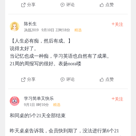
分享
评论
点赞
+
陈长生
关注
决战2019
9月10日 22时18分
精选
【人生必有痴，然后有成。】
说得太好了。
当记忆也成一种痴，学习英语也自然有了成果。
21周的周报写的很好。表扬nora喽
分享
评论
点赞
+
学习简单又快乐
关注
9月1日 8时10分
精选
和同桌的5个21天全部结束
昨天桌桌告诉我，会员快到期了，没法进行第6个21