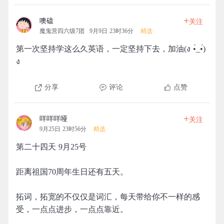
+
噢磕
关注
魔鬼营四六级7团
9月9日 23时36分
精选
第一次坚持学这么久英语，一定坚持下去，加油(ง •̀_•́)
ง
分享
评论
点赞
+
咩咩咩哑
关注
9月25日 23时56分
精选
第二十四天 9月25号
距离祖国70周年生日还有五天。
拓词，拓宽的不仅仅是词汇，每天带给你不一样的感
受，一点点进步，一点点靠近。