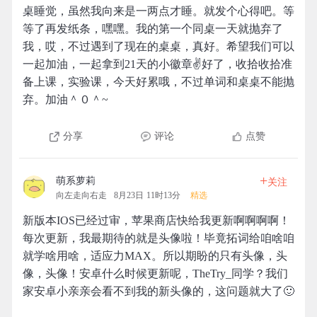
桌睡觉，虽然我向来是一两点才睡。就发个心得吧。等
等了再发纸条，嘿嘿。我的第一个同桌一天就抛弃了
我，哎，不过遇到了现在的桌桌，真好。希望我们可以
一起加油，一起拿到21天的小徽章✌好了，收拾收拾准
备上课，实验课，今天好累哦，不过单词和桌桌不能抛
弃。加油＾０＾~
分享
评论
点赞
+
萌系萝莉
关注
向左走向右走
8月23日 11时13分
精选
新版本IOS已经过审，苹果商店快给我更新啊啊啊啊！
每次更新，我最期待的就是头像啦！毕竟拓词给咱啥咱
就学啥用啥，适应力MAX。所以期盼的只有头像，头
像，头像！安卓什么时候更新呢，TheTry_同学？我们
家安卓小亲亲会看不到我的新头像的，这问题就大了🙂