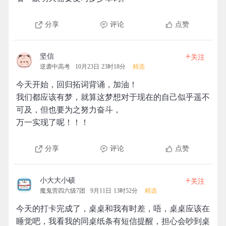
分享
评论
点赞
+
坚信
关注
逆袭中高考
10月23日 23时18分
精选
今天开始，回归拓词背诵，加油！
我们都应该有梦，就算这梦想对于现在的自己似乎遥不
可及，但也要为之努力奋斗，
万一实现了呢！！！
分享
评论
点赞
+
小大大小硕
关注
魔鬼营四六级7团
9月11日 13时52分
精选
今天的打卡完成了，桌桌和我有时差，唔，桌桌应该在
睡觉吧，我看我的同桌纸条有短信提醒，担心会吵到桌