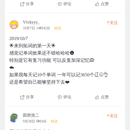
分享
评论
点赞
+
V1ckyyy_
关注
10月7日 14时42分
精选
2019/10/7
🌟来到拓词的第一天🌟
感觉记单词效果还不错哈哈哈🌚
特别是它有复习功能 可以反复加深记忆🙉
☁️
如果我每天记10个单词 一年可以记3650个辽🌝👌
还是希望自己能够坚持下去❤️
分享
评论
点赞
+
田所浩二
关注
9月26日 0时4分
精选