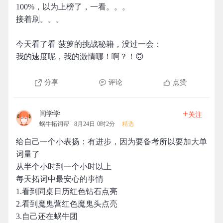
100%，以为上榜了，一看。。。
接着刷。。。
今天看了看 菠萝的挑战秘籍，没过一会：
我的速度呢，我的激情哪！啊？！🙃
分享
评论
点赞
+
闫学学
关注
蜗牛拓词帮
8月24日 0时2分
精选
给自己一个小表扬：有进步，因为要备考所以要加大单
词量了
从半个小时到一个小时以上
每天拓词中最安心的事情
1.看到同桌日历红色钻石点亮
2.看到魔鬼营红色魔鬼头点亮
3.自己还在蜗牛团