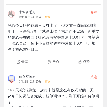
+
米亚在悉尼
关注
10月10日 5时46分
精选
開心今天終於連續三天打卡了！😜之前一直陸陸續續
地用，不是忘了打卡就是太忙了把這件不緊急，但重要
的是給丟在後面！從來沒有堅持超過七天打卡，希望這
一次給自己一個小小目標能夠堅持連續七天打卡。加
油！我親愛的自己！
分享
评论
点赞
+
仙女有国界
关注
9月11日 22时27分
精选
#100天#没想到第一次打卡就是这么有仪式感的一天。
✔️今日拓词任务完成，新单词50个，终于开始新背单词
了