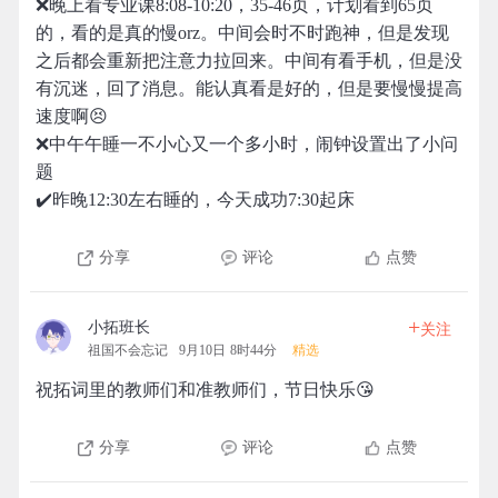
❌晚上看专业课8:08-10:20，35-46页，计划看到65页
的，看的是真的慢orz。中间会时不时跑神，但是发现
之后都会重新把注意力拉回来。中间有看手机，但是没
有沉迷，回了消息。能认真看是好的，但是要慢慢提高
速度啊😣
❌中午午睡一不小心又一个多小时，闹钟设置出了小问
题
✔️昨晚12:30左右睡的，今天成功7:30起床
分享
评论
点赞
+
小拓班长
关注
祖国不会忘记
9月10日 8时44分
精选
祝拓词里的教师们和准教师们，节日快乐😘
分享
评论
点赞