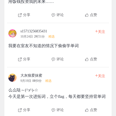
用饭钱投资我的未来……
分享
评论
点赞
+
s15713256835431
关注
10月24日 2时51分
精选
我要在室友不知道的情况下偷偷学单词
分享
评论
点赞
+
大灰狼爱抹蜜
关注
9月19日 8时0分
精选
么么哒～(^з^)-☆
今天是第一次进拓词，立个flag，每天都要坚持背单词
分享
评论
点赞