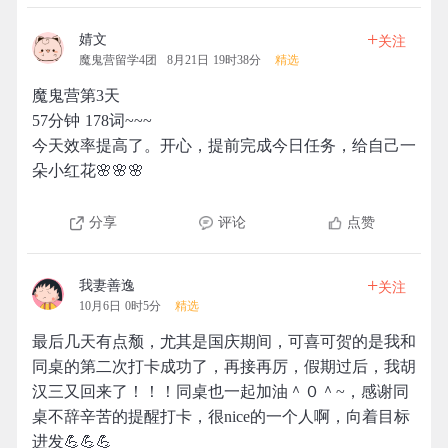
+
婧文
关注
魔鬼营留学4团
8月21日 19时38分
精选
魔鬼营第3天
57分钟 178词~~~
今天效率提高了。开心，提前完成今日任务，给自己一
朵小红花🌸🌸🌸
分享
评论
点赞
+
我妻善逸
关注
10月6日 0时5分
精选
最后几天有点颓，尤其是国庆期间，可喜可贺的是我和
同桌的第二次打卡成功了，再接再厉，假期过后，我胡
汉三又回来了！！！同桌也一起加油＾０＾~，感谢同
桌不辞辛苦的提醒打卡，很nice的一个人啊，向着目标
进发💪💪💪