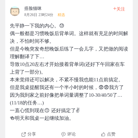
+
捂脸猫咪
关注
8月26日 23时24分
精选
先平静一下我的内心。😓
偶一般都是习惯晚饭后背单词。这样就有充足的时间解
决，不怕时间不够。
但是今晚突发奇想晚饭后练了一会儿字，又把做的阅读
理解翻译了下…
导致10点20左右才开始接着背单词(还好下午回家在车
上背了一部分)。
本来觉得还可以解决，不紧不慢我也能11点前搞定。
但是我桌提醒我还有一个半小时的时候，😨😨我方了
因为我到家之前好像把单词量调整了10-30/40/50了…
(11/18的任务…)
一直心慌到现在🙃 还好搞定了✌️
🍻明天和我桌一起继续加油。
分享
评论
点赞