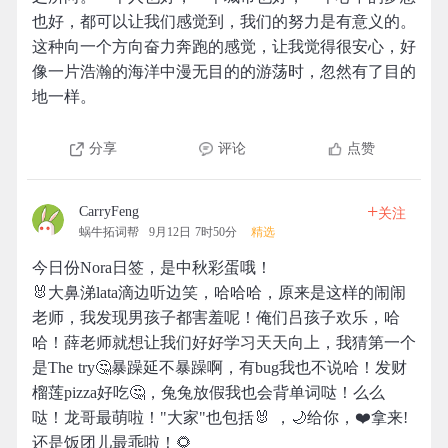
也好，都可以让我们感觉到，我们的努力是有意义的。
这种向一个方向奋力奔跑的感觉，让我觉得很安心，好
像一片浩瀚的海洋中漫无目的的游荡时，忽然有了目的
地一样。
分享
评论
点赞
+
CarryFeng
关注
蜗牛拓词帮
9月12日 7时50分
精选
今日份Nora日签，是中秋彩蛋哦！
🐰大鼻涕lata滴边听边笑，哈哈哈，原来是这样的闹闹
老师，我发现男孩子都害羞呢！俺们吕孩子欢乐，哈
哈！薛老师就想让我们好好学习天天向上，我猜第一个
是The try🤔暴躁延不暴躁啊，有bug我也不说哈！发财
榴莲pizza好吃🤔，兔兔放假我也会背单词哒！么么
哒！龙哥最萌啦！"大家"也包括🐰 ，🌙给你，❤️拿来!
还是饭团儿最乖啦！🌻