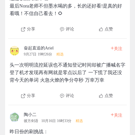
最后Nora老师不但墨水喝的多，长的还好看!是真的好
看哦！不信自己看去！🌻
分享
评论
点赞
+
奋起直追的Ariel
关注
9月27日 19时26分
精选
头一次明明流控延误也不通知登记时间却被广播喊名字
登了机才发现再有网就是零点以后了 一下慌了我还没
背今天的单词 火急火燎的争分夺秒 万幸万幸
分享
评论
点赞
+
陶小二
关注
彼方剑语
10月16日 16时33分
精选
昨日份的刷挑战：