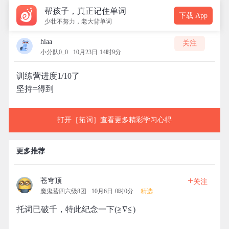
帮孩子，真正记住单词
下载 App
少壮不努力，老大背单词
hiaa
关注
小分队0_0
10月23日 14时9分
训练营进度1/10了
坚持=得到
打开［拓词］查看更多精彩学习心得
更多推荐
+
苍穹顶
关注
魔鬼营四六级8团
10月6日 0时0分
精选
托词已破千，特此纪念一下(≧∇≦)