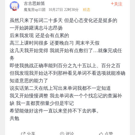
+
古古思妲笛
关注
魔鬼营up11团
10月27日 22时30分
精选
虽然只来了拓词二十多天 但是心态变化还是挺多的
一开始踌躇满志斗志昂扬
后来我发现 还是会有点累的
高三上课时间很多 还要晚自习 周末半天假
这几天我开始觉得 我就开始有点敷衍了…就像完成任
务
即使我挑战正确率能到百分之九十五以上、百分之百
但我发现我开始达不到那种看见单词不看选项就能准确
知道意思的能力了
说实话第二天在纸上写出来单词我都不一定知道
我又开始慢慢调整 我去单词表一个个找忘记的查漏补
缺 我一直都贯彻量少但是牢记
希望能做好这件一直以来坚持不下去的事。
共勉
分享
评论
点赞