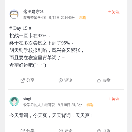
+
这里是东延
关注
魔鬼营留学4团
9月2日 22时46分
精选
# Day 15 #
挑战一直卡在93%...
终于在多次尝试之下到了95%～
明天到学校报到咯，既兴奋又紧张，
而且要在寝室里背单词了～
希望好运吧(´･_･`)
分享
评论
点赞
+
singi
关注
爱学习的人儿最可爱
9月18日 8时3分
精选
今天背词，今天爽，天天背词，天天爽！
分享
评论
点赞