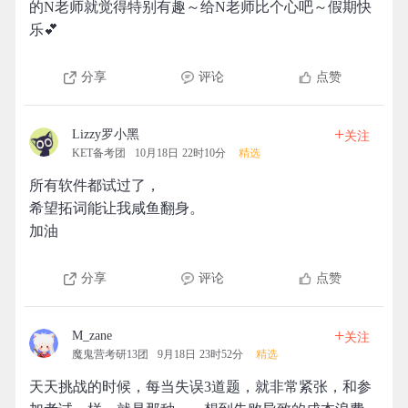
的N老师就觉得特别有趣～给N老师比个心吧～假期快
乐💕
分享
评论
点赞
+
Lizzy罗小黑
关注
KET备考团
10月18日 22时10分
精选
所有软件都试过了，
希望拓词能让我咸鱼翻身。
加油
分享
评论
点赞
+
M_zane
关注
魔鬼营考研13团
9月18日 23时52分
精选
天天挑战的时候，每当失误3道题，就非常紧张，和参