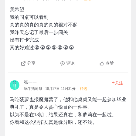
我希望
我的同桌可以看到
真的真的真的真的真的很对不起
我昨天忘记了最后一步闯关
没有打卡完成
真的好难过😭😭😭😭😭😭😭
分享
评论
点赞
+
张一一
关注
蜗牛拓词帮
10月27日 11时31分
精选
马吃菠萝也报魔鬼营了，他和他桌桌又能一起参加毕业
典礼了，真是令人赏心悦目的一件事。
以为不是在18期，结果还真在，和萝莉在一起啦。
你看和这么些拓友真是缘分呐，还不浅。