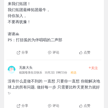
来我们拓团！
我们拓团最棒拓团最牛，
待你加入，
不要再犹豫！
谢谢🙏
PS：打括弧的为伴唱唱的二声部
分享
评论
点赞
+
无敌大头
关注
祖国母亲生日快乐
10月2日 19时53分
精选
没有什么是做不到的 一直想 只要你一直想 你能解决地
球上的所有问题. 做好每一步 只需要比昨天更努力就好
✨
分享
评论
点赞