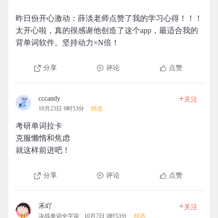
昨日份开心激动：薛淡老师点赞了我的学习心得！！！
太开心啦，真的很感谢他创造了这个app，最适合我的
背单词软件。坚持动力×N倍！
分享
评论
点赞
+
cccandy
关注
10月23日 6时53分
精选
考研单词拉卡
克服懒惰和焦虑
就这样前进吧！
分享
评论
点赞
+
禾吖
关注
决战单词全宇宙
10月7日 0时53分
精选