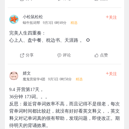
+
小松鼠松松
关注
蜗牛拓词帮
9月3日 6时49分
精选
完美人生四重奏：
心上人、盘中餐、枕边书、天涯路 。 ​​​​🌻
分享
评论
点赞
+
婧文
关注
魔鬼营留学4团
9月5日 0时58分
精选
9.4 开营第17天，
36分钟 173词。。。
反思：最近背单词效率不高，而且记得不是很老，每次
背单词时间都比较赶，就没有好好看英文释义，，英文
释义对记单词真的很有帮助，发现问题，即使改正。期
待明天的背诵效果。