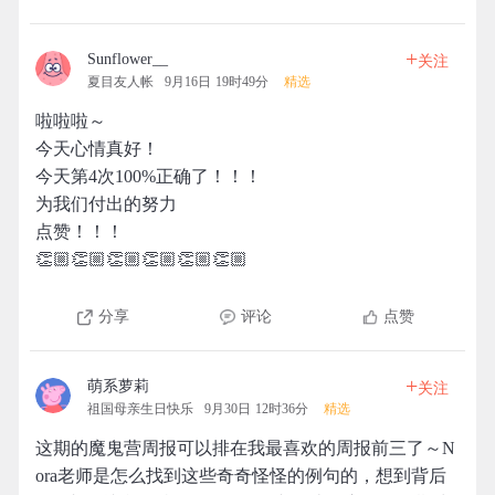
+
Sunflower__
关注
夏目友人帐
9月16日 19时49分
精选
啦啦啦～
今天心情真好！
今天第4次100%正确了！！！
为我们付出的努力
点赞！！！
👏🏼👏🏼👏🏼👏🏼👏🏼👏🏼
分享
评论
点赞
+
萌系萝莉
关注
祖国母亲生日快乐
9月30日 12时36分
精选
这期的魔鬼营周报可以排在我最喜欢的周报前三了～N
ora老师是怎么找到这些奇奇怪怪的例句的，想到背后