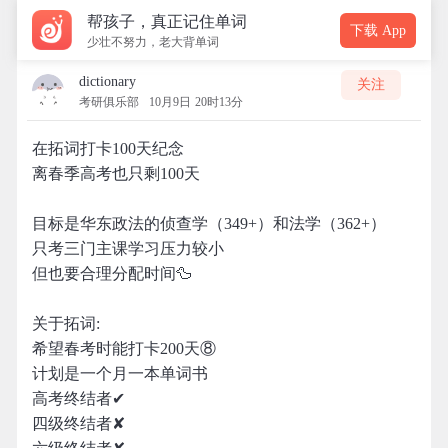
帮孩子，真正记住单词
下载 App
少壮不努力，老大背单词
dictionary
关注
考研俱乐部
10月9日 20时13分
在拓词打卡100天纪念
离春季高考也只剩100天
目标是华东政法的侦查学（349+）和法学（362+）
只考三门主课学习压力较小
但也要合理分配时间🦆
关于拓词:
希望春考时能打卡200天⑧
计划是一个月一本单词书
高考终结者✔
四级终结者✘