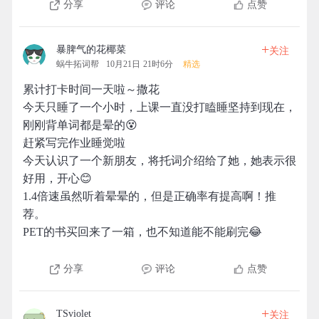
分享
评论
点赞
+
暴脾气的花椰菜
关注
蜗牛拓词帮
10月21日 21时6分
精选
累计打卡时间一天啦～撒花
今天只睡了一个小时，上课一直没打瞌睡坚持到现在，
刚刚背单词都是晕的😵
赶紧写完作业睡觉啦
今天认识了一个新朋友，将托词介绍给了她，她表示很
好用，开心😊
1.4倍速虽然听着晕晕的，但是正确率有提高啊！推
荐。
PET的书买回来了一箱，也不知道能不能刷完😂
分享
评论
点赞
+
TSviolet
关注