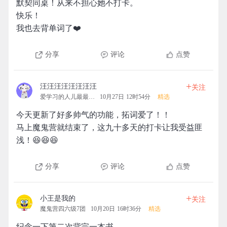
默契同桌！从来不担心她不打卡。
快乐！
我也去背单词了❤️
分享
评论
点赞
+
汪汪汪汪汪汪汪汪
关注
爱学习的人儿最最最可爱
10月27日 12时54分
精选
今天更新了好多帅气的功能，拓词爱了！！
马上魔鬼营就结束了，这九十多天的打卡让我受益匪
浅！😆😆😆
分享
评论
点赞
+
小王是我的
关注
魔鬼营四六级7团
10月20日 16时36分
精选
纪念一下第二次背完一本书