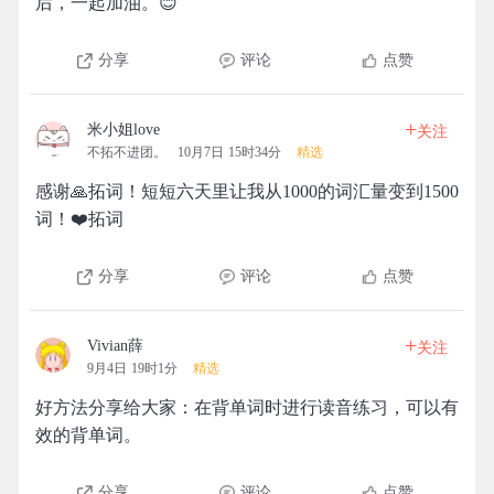
后，一起加油。😊
分享
评论
点赞
+
米小姐love
关注
不拓不进团。
10月7日 15时34分
精选
感谢🙏拓词！短短六天里让我从1000的词汇量变到1500
词！❤️拓词
分享
评论
点赞
+
Vivian薛
关注
9月4日 19时1分
精选
好方法分享给大家：在背单词时进行读音练习，可以有
效的背单词。
分享
评论
点赞