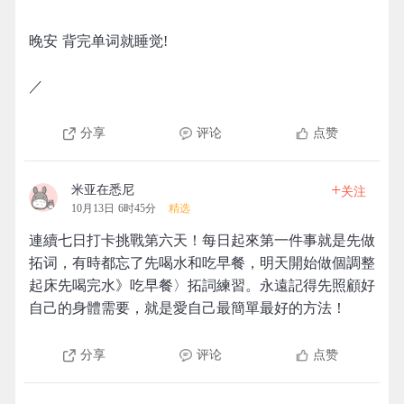
晚安 背完单词就睡觉!
／
分享
评论
点赞
+
米亚在悉尼
关注
10月13日 6时45分
精选
連續七日打卡挑戰第六天！每日起來第一件事就是先做
拓词，有時都忘了先喝水和吃早餐，明天開始做個調整
起床先喝完水》吃早餐〉拓詞練習。永遠記得先照顧好
自己的身體需要，就是愛自己最簡單最好的方法！
分享
评论
点赞