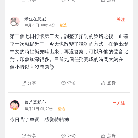
+
米亚在悉尼
关注
10月23日 10时51分
精选
第三個七日打卡第二天，調整了拓詞的策略之後，正確
率一次就提升了。今天也改變了譯詞的方式，在他出現
中文的時候就先唸出來，再選答案，可以和他的聲音比
對，印象加深很多。目前九個任務完成的時間大約在一
個小時以內沒問題👌
分享
评论
点赞
+
善若莫私心
关注
10月21日 9时20分
精选
今日背了单词，感觉特精神
分享
评论
点赞