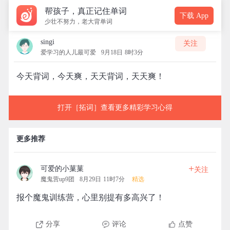
帮孩子，真正记住单词
下载 App
少壮不努力，老大背单词
singi
关注
爱学习的人儿最可爱
9月18日 8时3分
今天背词，今天爽，天天背词，天天爽！
打开［拓词］查看更多精彩学习心得
更多推荐
+
可爱的小菓菓
关注
魔鬼营up9团
8月29日 11时7分
精选
报个魔鬼训练营，心里别提有多高兴了！
分享
评论
点赞