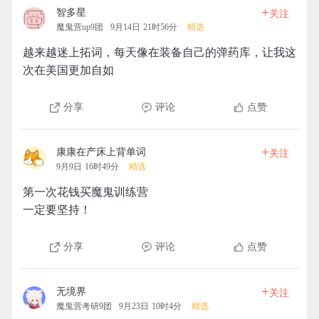
+
智多星
关注
魔鬼营up9团
9月14日 21时56分
精选
越来越迷上拓词，每天像在装备自己的弹药库，让我这
次在美国更加自如
分享
评论
点赞
+
康康在产床上背单词
关注
9月9日 16时49分
精选
第一次花钱买魔鬼训练营
一定要坚持！
分享
评论
点赞
+
无境界
关注
魔鬼营考研9团
9月23日 10时4分
精选