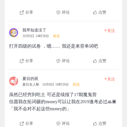
分享
评论
点赞
+
我早知道没了
关注
10月8日 14时58分
精选
打开四级的试卷 ，嗯…… 我还是来背单词吧
分享
评论
点赞
+
夏目的斑
关注
夏目友人帐
10月8日 16时59分
精选
虽然已经穷到吃土 可还是续报了17期魔鬼营
但愿我在拓词砸的money可以让我在2019逢考必过🙏🏿
「我不会对不起这些money的」
分享
评论
点赞