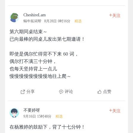
+
CheshireLam
关注
蜗牛拓词帮
8月28日 0时16分
精选
第六期同桌结束～
已向最棒的同桌儿发出第七期邀请！
即使是偶尔忙得背不下来 60 词，
偶尔打不满三十分钟，
也每天坚持背上一点儿
慢慢慢慢慢慢慢慢地往上爬～
分享
评论
点赞
+
不要婷呀
关注
9月16日 15时48分
精选
在杨雅婷的鼓励下，背了十七分钟！