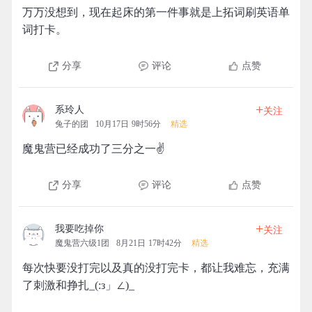
万万没想到，现在起床的第一件事就是上拓词刷英语单
词打卡。
分享
评论
点赞
+
系玲人
关注
兔子的团
10月17日 9时56分
精选
魔鬼营已经成功了三分之一✌️
分享
评论
点赞
+
我要吃掉你
关注
魔鬼营六级1团
8月21日 17时42分
精选
每次快要没打完以及真的没打完卡，都让我难忘，充满
了刺激和挣扎_(:з」∠)_