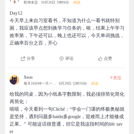
乾坤未定
10月26日 19时6分
精选
Day12
今天早上来自习室看书，不知道为什么一看书就特别
困，我应该早点想到换学习任务的，唉，结果上午学习
效率第，下午还可以，晚上也还可以，今天单词挑战，
正确率百分之百，开心
分享
评论
点赞
+
Xeon
关注
每天10分钟一天一清人
8月29日 22时10分
精选
给我的同桌，因为小纸条字数限制，我必须得简化简化
再简化：
嘻嘻，今天看到一句Cliché：“学会一门课的终极奥秘就
是坚持，遇到问题多baidu多google，迎难而上才能修成
正果。” 可能这话很普通，但它是我这段时间的life sav
er