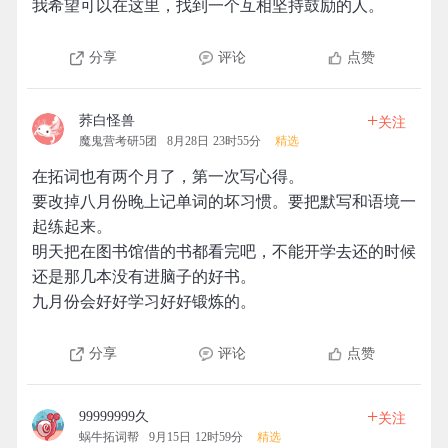
我希望可以在这里，找到一个互相坚持鼓励的人。
分享
评论
点赞
+
荞白怪兽
关注
魔鬼营考研5团
8月28日 23时55分
精选
在拓词也有两个月了，第一次写心得。
要改掉八月份晚上记单词的坏习惯。要把默写和语境一
起练起来。
明天把在图书馆借的书都看完吧，不能开学去还的时候
还是那几本没有进脑子的好书。
九月份会好好学习好好锻炼的。
分享
评论
点赞
+
99999999久
关注
蜗牛拓词帮
9月15日 12时59分
精选