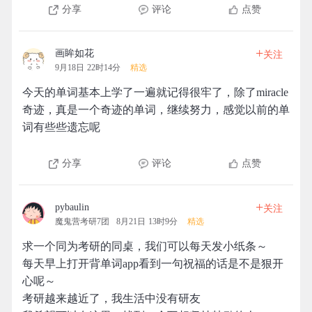
分享
评论
点赞
+
画眸如花
关注
9月18日 22时14分
精选
今天的单词基本上学了一遍就记得很牢了，除了miracle
奇迹，真是一个奇迹的单词，继续努力，感觉以前的单
词有些些遗忘呢
分享
评论
点赞
+
pybaulin
关注
魔鬼营考研7团
8月21日 13时9分
精选
求一个同为考研的同桌，我们可以每天发小纸条～
每天早上打开背单词app看到一句祝福的话是不是狠开
心呢～
考研越来越近了，我生活中没有研友