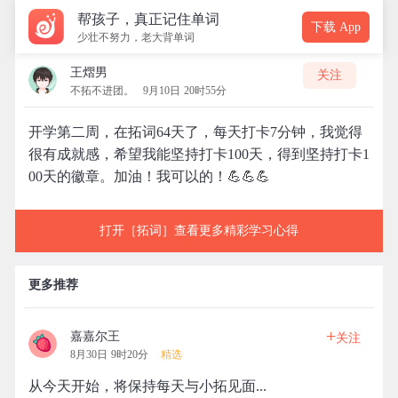
帮孩子，真正记住单词
下载 App
少壮不努力，老大背单词
王熠男
关注
不拓不进团。
9月10日 20时55分
开学第二周，在拓词64天了，每天打卡7分钟，我觉得
很有成就感，希望我能坚持打卡100天，得到坚持打卡1
00天的徽章。加油！我可以的！💪💪💪
打开［拓词］查看更多精彩学习心得
更多推荐
+
嘉嘉尔王
关注
8月30日 9时20分
精选
从今天开始，将保持每天与小拓见面...