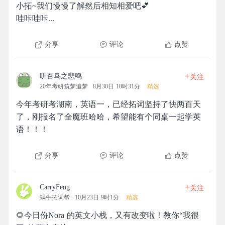
小拓~我们慢慢了解然后相知相爱吧💕
哇咔哇咔...
分享
评论
点赞
+
听百鸟之悲鸣
关注
20年考研筑梦追梦
8月30日 10时31分
精选
今年考研考湖南，英语一，已经拓词坚持了快两百天
了，刚报名了全魔班哈哈，希望能有个同桌一起学英
语！！！
分享
评论
点赞
+
CarryFeng
关注
蜗牛拓词帮
10月23日 9时1分
精选
🌻今日份Nora 的英文小栈，又有改变啦！教你“我很