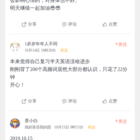
会影响心情的，对身体也不好。
明天继续一起加油😎😎
分享
评论
点赞
+
1岁岁年年人不同
关注
10月14日 16时20分
精选
本来觉得自己复习半天英语没啥进步
刚刚背了200个高频词居然大部分都认识，只花了22分
钟
开心！
分享
评论
点赞
+
景小白
关注
我的英语我的团
10月15日 8时15分
精选
2019.10.15