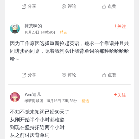
分享
评论
点赞
+
抹茶味的
关注
10月23日 14时59分
精选
因为工作原因选择重新捡起英语，跪求一个靠谱并且共
同进步的同桌，嗯着我狗头让我背单词的那种哈哈哈哈
哈～
分享
评论
点赞
+
Wen迪儿
关注
考研海贼团
10月16日 23时56分
精选
不知不觉来拓词已经50天了
从刚开始半个小时都难熬
到现在坚持拓近两个小时
从之前讨厌背单词