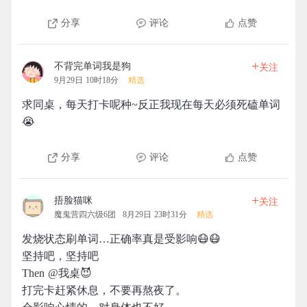
分享
评论
点赞
+
不背完单词我是狗
关注
9月29日 10时18分
精选
求同桌，每天打卡呢种~反正我现在每天必须死磕单词
😭
分享
评论
点赞
+
捂脸猫咪
关注
魔鬼营四六级6团
8月29日 23时31分
精选
发烧状态刷单词…正确率真是受影响😷😷
坚持吧，坚持吧
Then @我桌😈
打完卡赶紧休息，不要再熬夜了。