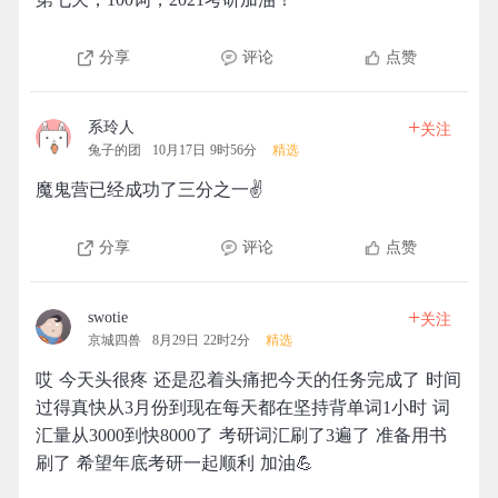
分享
评论
点赞
+
系玲人
关注
兔子的团
10月17日 9时56分
精选
魔鬼营已经成功了三分之一✌️
分享
评论
点赞
+
swotie
关注
京城四兽
8月29日 22时2分
精选
哎 今天头很疼 还是忍着头痛把今天的任务完成了 时间
过得真快从3月份到现在每天都在坚持背单词1小时 词
汇量从3000到快8000了 考研词汇刷了3遍了 准备用书
刷了 希望年底考研一起顺利 加油💪