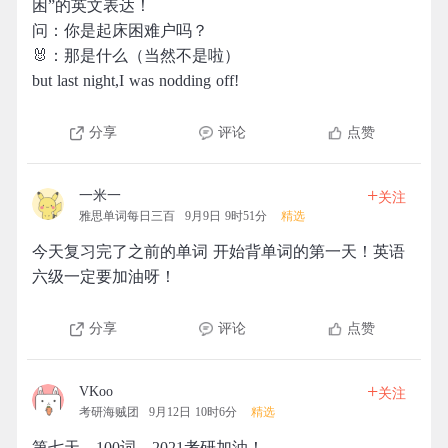
困”的英文表达！
问：你是起床困难户吗？
🐰：那是什么（当然不是啦）
but last night,I was nodding off!
分享
评论
点赞
+
一米一
关注
雅思单词每日三百
9月9日 9时51分
精选
今天复习完了之前的单词 开始背单词的第一天！英语
六级一定要加油呀！
分享
评论
点赞
+
VKoo
关注
考研海贼团
9月12日 10时6分
精选
第七天，100词，2021考研加油！