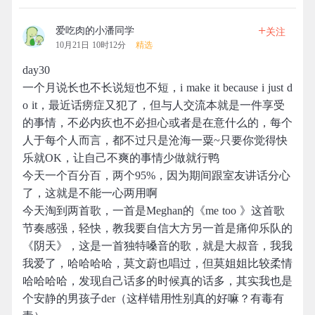
+
爱吃肉的小潘同学
关注
10月21日 10时12分
精选
day30
一个月说长也不长说短也不短，i make it because i just d
o it，最近话痨症又犯了，但与人交流本就是一件享受
的事情，不必内疚也不必担心或者是在意什么的，每个
人于每个人而言，都不过只是沧海一粟~只要你觉得快
乐就OK，让自己不爽的事情少做就行鸭
今天一个百分百，两个95%，因为期间跟室友讲话分心
了，这就是不能一心两用啊
今天淘到两首歌，一首是Meghan的《me too 》这首歌
节奏感强，轻快，教我要自信大方另一首是痛仰乐队的
《阴天》，这是一首独特嗓音的歌，就是大叔音，我我
我爱了，哈哈哈哈，莫文蔚也唱过，但莫姐姐比较柔情
哈哈哈哈，发现自己话多的时候真的话多，其实我也是
个安静的男孩子der（这样错用性别真的好嘛？有毒有