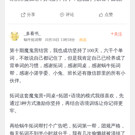
分享
评论
点赞
+
_多看书_
关注
蜗牛拓词帮
10月16日 11时18分
精选
第十期魔鬼营结营，我也成功坚持了100天，六千个单
词，不敢说自己都记住了，但是我肯定自己已经养成了
背单词的习惯，感谢拓词，感谢同桌，感谢蜗牛拓词
帮，感谢小湛学委、小兔、班长还有微信群里的所有小
伙伴。
拓词这套魔鬼营+同桌+拓团+语境的模式我很喜欢，先
通过3种方式激励你坚持，再结合语境训练让你记得更
牢。
再给蜗牛拓词帮打个广告吧，拓词第一帮，团规严格，
每天拓词不到半小时就分手，我有几次偷懒就被清掉了