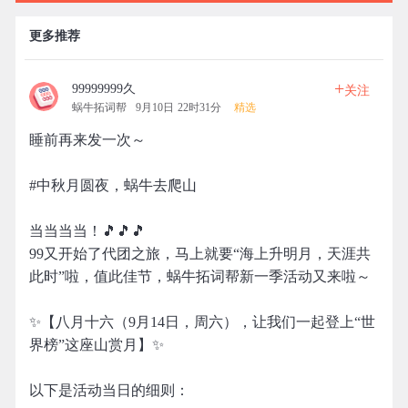
更多推荐
+
99999999久
关注
蜗牛拓词帮
9月10日 22时31分
精选
睡前再来发一次～
#中秋月圆夜，蜗牛去爬山
当当当当！🎵🎵🎵
99又开始了代团之旅，马上就要“海上升明月，天涯共
此时”啦，值此佳节，蜗牛拓词帮新一季活动又来啦～
✨【八月十六（9月14日，周六），让我们一起登上“世
界榜”这座山赏月】✨
以下是活动当日的细则：