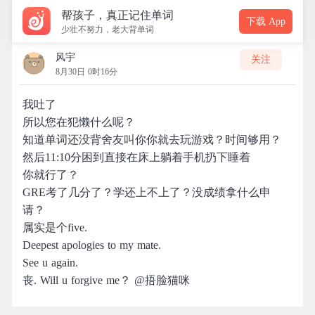
帮孩子，真正记住单词
下载 App
少壮不努力，老大背单词
风宇
关注
8月30日 0时16分
我吐了
所以您在犯懒什么呢？
知道单词还没背舍友叫你你就去玩游戏？时间够用？
然后11:10分困到直接在床上躺着手机扔下睡着
你就行了？
GRE考了几分了？学还上不上了？没成绩拿什么申
请？
属实是个five.
Deepest apologies to my mate.
See u again.
丧. Will u forgive me？ @捂脸猫咪