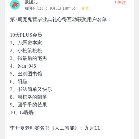
+
饭团儿
关注
祖国不会忘记
9月5日 11时46分
精选
第7期魔鬼营毕业典礼心得互动获奖用户名单：
10天PLUS会员
1、万恶资本家
2、小松鼠松松
3、㍻最后的宅男
4、Ivan_945
5、巴别图书馆
6、阳晶
7、书法简单又快乐
8、周棋洛的阔落
9、圆乎乎的芒果
10、Li喋喋
李开复老师签名书《人工智能》：九月LL