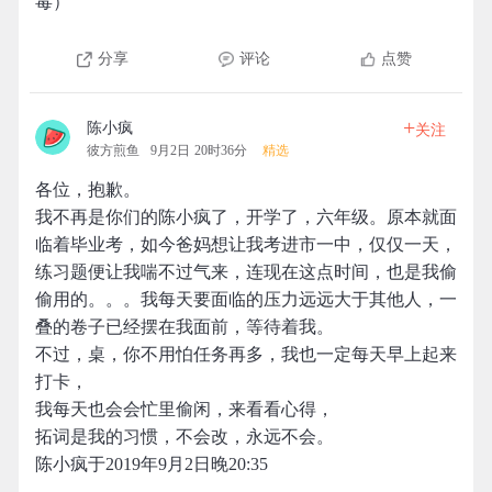
毒）
分享
评论
点赞
+
陈小疯
关注
彼方煎鱼
9月2日 20时36分
精选
各位，抱歉。
我不再是你们的陈小疯了，开学了，六年级。原本就面
临着毕业考，如今爸妈想让我考进市一中，仅仅一天，
练习题便让我喘不过气来，连现在这点时间，也是我偷
偷用的。。。我每天要面临的压力远远大于其他人，一
叠的卷子已经摆在我面前，等待着我。
不过，桌，你不用怕任务再多，我也一定每天早上起来
打卡，
我每天也会会忙里偷闲，来看看心得，
拓词是我的习惯，不会改，永远不会。
陈小疯于2019年9月2日晚20:35