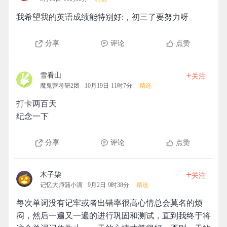
我希望我的英语成绩能特别好:，初三了要努力呀
分享
评论
点赞
+
雪看山
关注
魔鬼营考研2团
10月19日 11时7分
精选
打卡两百天
纪念一下
分享
评论
点赞
+
木子柒
关注
记忆大师蒲小满
9月2日 9时38分
精选
每次单词没有记牢或者出错率很高心情总会莫名的烦
闷，然后一遍又一遍的进行巩固和测试，直到我终于将