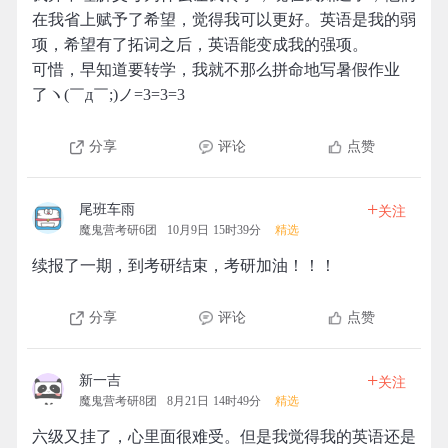
在我省上赋予了希望，觉得我可以更好。英语是我的弱
项，希望有了拓词之后，英语能变成我的强项。
可惜，早知道要转学，我就不那么拼命地写暑假作业
了ヽ(￣д￣;)ノ=3=3=3
分享
评论
点赞
+
尾班车雨
关注
魔鬼营考研6团
10月9日 15时39分
精选
续报了一期，到考研结束，考研加油！！！
分享
评论
点赞
+
新一吉
关注
魔鬼营考研8团
8月21日 14时49分
精选
六级又挂了，心里面很难受。但是我觉得我的英语还是