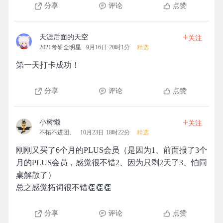
分享
评论
点赞
+
天涯后面的天空
关注
2021考研全明星
9月16日 20时1分
精选
第一天打卡成功！
分享
评论
点赞
+
小树懒
关注
不拓不进团。
10月23日 18时22分
精选
刚刚又买了6个月的PLUS会员（是因为1、前面报了3个
月的PLUS会员，感觉很不错2、因为只剩2天了3、怕同
桌解散了）
总之感觉拓词很不错👏👏👏
分享
评论
点赞