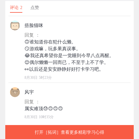
评论 2
点赞
捂脸猫咪
回复 ：
🙃谁知道你在犯什么懒。
😏游戏嘛，玩多果真误事。
😂我还真希望你是一觉睡到今早八点再醒。
😌偶尔懒懒一回而已，不至于上不了学。
8月30日 5时23分
风宇
回复 ：
8月30日 10时35分
打开［拓词］查看更多精彩学习心得