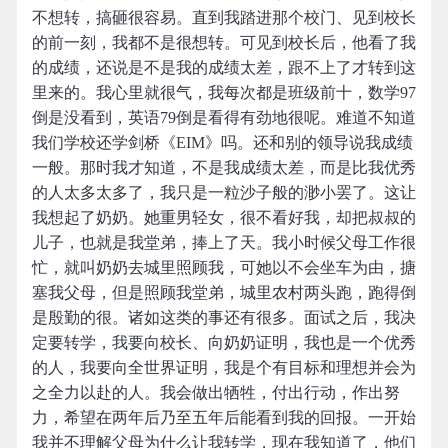
不想转，搞砸很容易。直到我踏进那个校门、见到校长
的前一刻，我都不是很想转。可见到校长后，他看了我
的成绩，还说是不是我的成绩太差，跟不上了才转到这
里来的。我心里就很气，我每次都是班级前十，数学97
倒是没看到，英语79倒是看得有劲地很呢。难道不知道
我们学校还学剑桥《EIM》吗。还和别的领导说我成绩
一般。那时我才知道，不是我成绩太差，而是比我优秀
的人太多太多了，我只是一粒沙子般的渺小罢了。这让
我想起了奶奶。她重男轻女，很不看好我，却把叔叔的
儿子，也就是我堂弟，捧上了天。我小时候父母工作很
忙，就叫奶奶去城里照顾我，可她以不会坐车为由，搪
塞我父母，但是照顾我堂弟，城里农村两头跑，跑得倒
是殷勤的很。诸如这类的事还有很多。面试之后，我决
定要转学，我要向校长、向奶奶证明，我也是一个优秀
的人，我要向全世界证明，我是个有目标和理想并会为
之全力以赴的人。我会做出牺牲，付出行动，作出努
力，希望在两年后乃至五年后能看到我的回报。一开始
我并不理解父母为什么让我转学，现在我知道了，他们