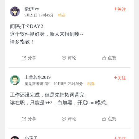
+
瑷伊Ivy
关注
9月21日 17时45分
精选
间隔打卡DAY2
这个软件挺好呀，新人来报到喽～
请多指教！
分享
评论
点赞
+
上善若水2019
关注
魔鬼营考研13团
10月8日 23时56分
精选
工作还没完成，但是先把拓词背完。
读在职，只能是5+2，白加黑，开启hard模式。
分享
评论
点赞
+
小茄子
关注