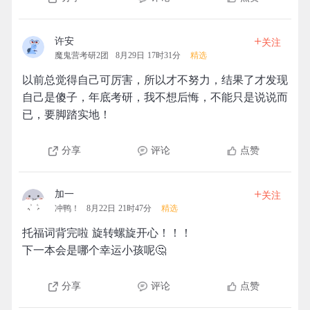
+
许安
关注
魔鬼营考研2团
8月29日 17时31分
精选
以前总觉得自己可厉害，所以才不努力，结果了才发现
自己是傻子，年底考研，我不想后悔，不能只是说说而
已，要脚踏实地！
分享
评论
点赞
+
加一
关注
冲鸭！
8月22日 21时47分
精选
托福词背完啦 旋转螺旋开心！！！
下一本会是哪个幸运小孩呢🤔
分享
评论
点赞