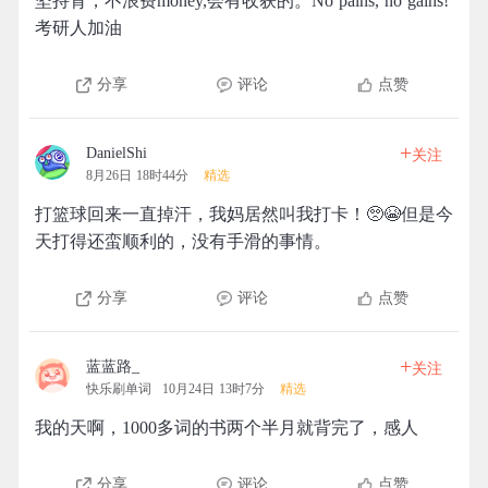
坚持背，不浪费money,会有收获的。No pains, no gains!
考研人加油
分享
评论
点赞
+
DanielShi
关注
8月26日 18时44分
精选
打篮球回来一直掉汗，我妈居然叫我打卡！🥺😭但是今
天打得还蛮顺利的，没有手滑的事情。
分享
评论
点赞
+
蓝蓝路_
关注
快乐刷单词
10月24日 13时7分
精选
我的天啊，1000多词的书两个半月就背完了，感人
分享
评论
点赞