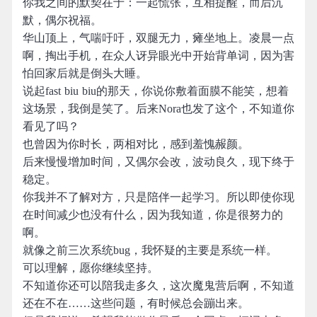
你我之间的默契在于：一起慌张，互相提醒，而后沉
默，偶尔祝福。
华山顶上，气喘吁吁，双腿无力，瘫坐地上。凌晨一点
啊，掏出手机，在众人讶异眼光中开始背单词，因为害
怕回家后就是倒头大睡。
说起fast biu biu的那天，你说你敷着面膜不能笑，想着
这场景，我倒是笑了。后来Nora也发了这个，不知道你
看见了吗？
也曾因为你时长，两相对比，感到羞愧赧颜。
后来慢慢增加时间，又偶尔会改，波动良久，现下终于
稳定。
你我并不了解对方，只是陪伴一起学习。所以即使你现
在时间减少也没有什么，因为我知道，你是很努力的
啊。
就像之前三次系统bug，我怀疑的主要是系统一样。
可以理解，愿你继续坚持。
不知道你还可以陪我走多久，这次魔鬼营后啊，不知道
还在不在……这些问题，有时候总会蹦出来。