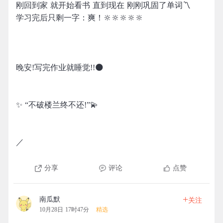
刚回到家 就开始看书 直到现在 刚刚巩固了单词〽️
学习完后只剩一字：爽！🔆🔆🔆🔆🔆
晚安!写完作业就睡觉!!🌑
✨ “不破楼兰终不还!”💫
／
分享
评论
点赞
+
南瓜默
关注
10月28日 17时47分
精选