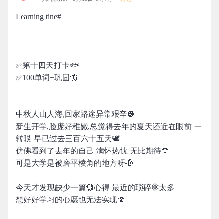
Learning tine#
✅第十四天打卡🐟
✅100单词+巩固🦋
中秋人山人海,回家路途异常艰辛🎃
新生开学,脸庞好稚嫩,总觉得去年的夏天还近在眼前 一
转眼 早已过去三百六十五天🕊
仿佛看到了去年的自己 满怀热忱 无比期待🌻
可是大学是被磨平棱角的地方呀🥀
今天才发现缺少一篇💞心得 最近的琐碎🕸太多
想好好学习的心愿也无法实现🍄