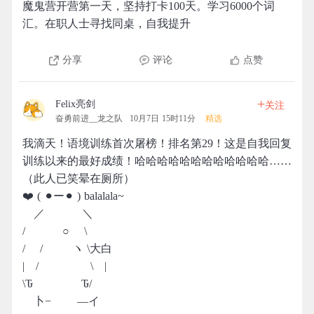
魔鬼营开营第一天，坚持打卡100天。学习6000个词
汇。在职人士寻找同桌，自我提升
分享
评论
点赞
+
Felix亮剑
关注
奋勇前进__龙之队
10月7日 15时11分
精选
我滴天！语境训练首次屠榜！排名第29！这是自我回复
训练以来的最好成绩！哈哈哈哈哈哈哈哈哈哈哈哈……
（此人已笑晕在厕所）
❤️ ( ⚫︎ー⚫︎ ) balalala~
／ ＼
/ ○ \
/ / ヽ \大白
| / \ |
\Ԏ Ԏ/
卜− ―イ