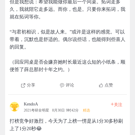
但是我想说：希望我能做你最后一个同桌。拓词走多
久，我就陪它走多远。而你，也是。只要你来拓词，我
就在拓词等你。
“与君初相识，似是故人来。”或许是这样的感觉。可以
带着，沉默也是舒适的。偶尔说些话，也能得到些喜人
的回复。
（回应同桌是否会嫌弃她时长最近这么短的小纸条，顺
便答了薛总那封十年之约。）
分享
评论
点赞
+
KendoA
关注
2021考研全明星
8月30日 9时42分
精选
打榜竞争好激烈，今天为了上榜一愣是从1分30多秒刷
上了1分20秒😂