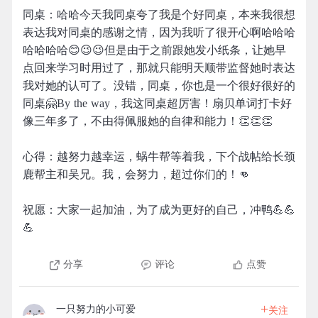
同桌：哈哈今天我同桌夸了我是个好同桌，本来我很想
表达我对同桌的感谢之情，因为我听了很开心啊哈哈哈
哈哈哈哈😊😉😉但是由于之前跟她发小纸条，让她早
点回来学习时用过了，那就只能明天顺带监督她时表达
我对她的认可了。没错，同桌，你也是一个很好很好的
同桌🤗By the way，我这同桌超厉害！扇贝单词打卡好
像三年多了，不由得佩服她的自律和能力！👏👏👏
心得：越努力越幸运，蜗牛帮等着我，下个战帖给长颈
鹿帮主和吴兄。我，会努力，超过你们的！👊
祝愿：大家一起加油，为了成为更好的自己，冲鸭💪💪
💪
分享
评论
点赞
+
一只努力的小可爱
关注