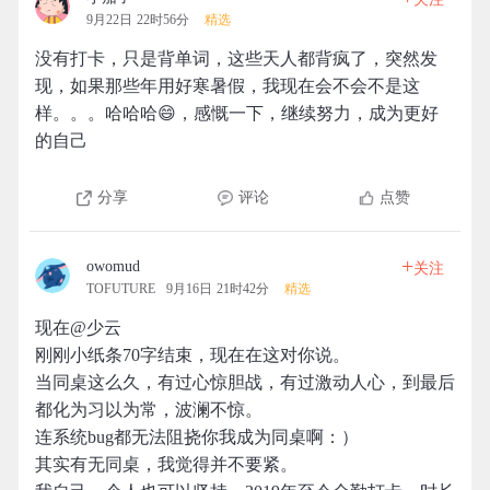
9月22日 22时56分
精选
没有打卡，只是背单词，这些天人都背疯了，突然发
现，如果那些年用好寒暑假，我现在会不会不是这
样。。。哈哈哈😄，感慨一下，继续努力，成为更好
的自己
分享
评论
点赞
+
owomud
关注
TOFUTURE
9月16日 21时42分
精选
现在@少云
刚刚小纸条70字结束，现在在这对你说。
当同桌这么久，有过心惊胆战，有过激动人心，到最后
都化为习以为常，波澜不惊。
连系统bug都无法阻挠你我成为同桌啊：）
其实有无同桌，我觉得并不要紧。