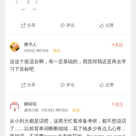
\ /\ /
︶ ︶
分享
评论
点赞
+
搬书人
关注
9月6日 8时18分
精选
这这个挺适合啊，有一定基础的，我觉得我还是再去学
习下音标吧
分享
评论
点赞
+
婉哒哒
关注
虐词小组
8月28日 8时30分
精选
从小到大都是话唠，这两天忙着准备考研，都不想说话
了……以前背单词断断续续，花了钱多少有点儿心疼，