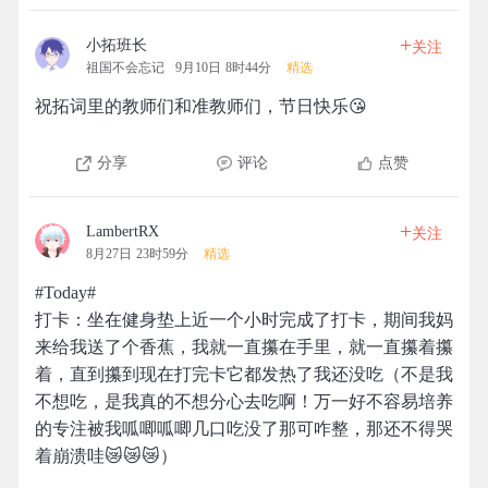
+
小拓班长
关注
祖国不会忘记
9月10日 8时44分
精选
祝拓词里的教师们和准教师们，节日快乐😘
分享
评论
点赞
+
LambertRX
关注
8月27日 23时59分
精选
#Today#
打卡：坐在健身垫上近一个小时完成了打卡，期间我妈
来给我送了个香蕉，我就一直攥在手里，就一直攥着攥
着，直到攥到现在打完卡它都发热了我还没吃（不是我
不想吃，是我真的不想分心去吃啊！万一好不容易培养
的专注被我呱唧呱唧几口吃没了那可咋整，那还不得哭
着崩溃哇😿😿😿）