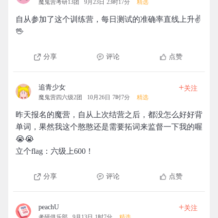
魔鬼营考研13团
9月23日 23时17分
精选
自从参加了这个训练营，每日测试的准确率直线上升✌
🖖
分享
评论
点赞
+
追青少女
关注
魔鬼营四六级2团
10月26日 7时7分
精选
昨天报名的魔营，自从上次结营之后，都没怎么好好背
单词，果然我这个憨憨还是需要拓词来监督一下我的喔
😭😭
立个flag：六级上600！
分享
评论
点赞
+
peachU
关注
考研俱乐部
9月13日 1时7分
精选